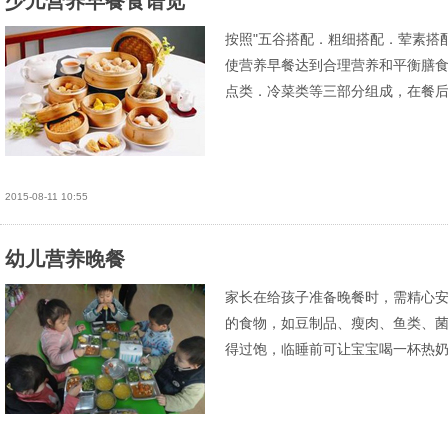
少儿营养早餐食谱览
按照"五谷搭配．粗细搭配．荤素搭
使营养早餐达到合理营养和平衡膳
点类．冷菜类等三部分组成，在餐
2015-08-11 10:55
幼儿营养晚餐
家长在给孩子准备晚餐时，需精心
的食物，如豆制品、瘦肉、鱼类、
得过饱，临睡前可让宝宝喝一杯热奶.