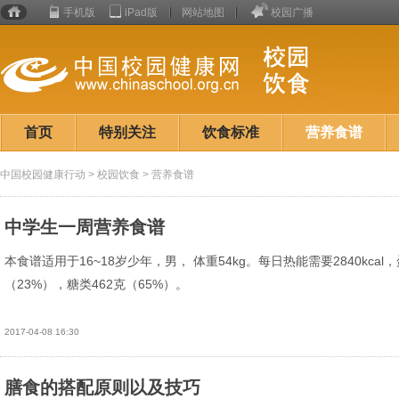
手机版
iPad版
网站地图
校园广播
校园
健康
行动
首页
特别关注
饮食标准
营养食谱
中国校园健康行动
>
校园饮食
>
营养食谱
中学生一周营养食谱
本食谱适用于16~18岁少年，男， 体重54kg。每日热能需要2840kcal
（23%），糖类462克（65%）。
2017-04-08 16:30
膳食的搭配原则以及技巧